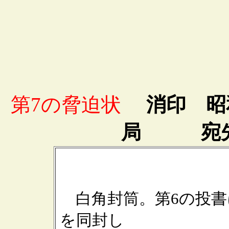
第7の脅迫状
消印 昭和3
局 宛先
白角封筒。第6の投書
を同封し