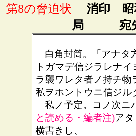
第8の脅迫状
消印 昭和3
局 宛先
白角封筒。「アナタ方
トガマデ信ジラレナイ
ラ襲ワレタ者ノ持チ物
私ヲホントウニ信ジル
私ノ予定。コノ次ニ
と読める・編者注)
アタ
横書きし、