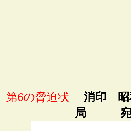
第6の脅迫状
消印 昭和3
局 宛先