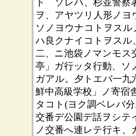
ト ソレハ、杉並警察
ヲ、アヤツリ人形ノヨ
ソノヨウナコトヲスル
ハ良クナイコトヲスル
二、ニ池袋ノマンモス
亭」ガ行ッタ行動、ソ
ガアル。夕トエバ一九
鮮中高級学校」ノ寄宿舎
タコト(ヨク調ベレバ分
交番デ公園デ話ヲシテイ
ノ交番へ連レテ行キ、