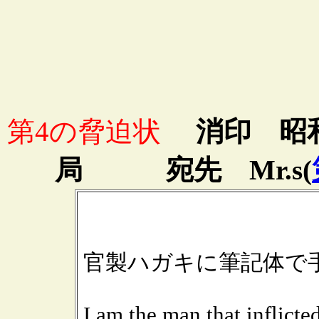
第4の脅迫状
消印 昭和3
局 宛先 Mr.s(
官製ハガキに筆記体で
I am the man that inflicte