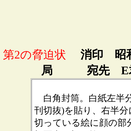
第2の脅迫状
消印 昭和3
局 宛先 E
白角封筒。白紙左半分
刊切抜)を貼り、右半
切っている絵に顔の部