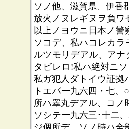
ソノ他、滋賀県、伊香
放火ノヌレギヌヲ負ワ
以上ノヨウニ日本ノ警
ソコデ、私ハコレカラ
ルツモリデアル、アナ
タビレロ!私ハ絶対ニ
私ガ犯人ダトイウ証拠
トエバ一九六四・七、
所ハ睾丸デアル、コノ
ソシテ一九六三･十二
ジ個所デ、ソノ時ハ全