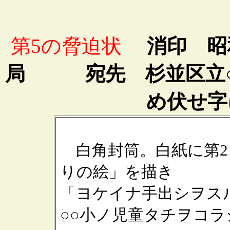
第5の脅迫状
消印 昭和3
局 宛先 杉並区立○
め伏せ字
白角封筒。白紙に第2
りの絵」を描き
「ヨケイナ手出シヲス
○○小ノ児童タチヲコ